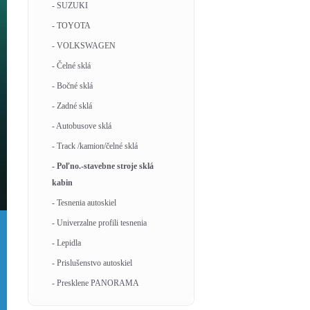
- SUZUKI
- TOYOTA
- VOLKSWAGEN
- Čelné sklá
- Bočné sklá
- Zadné sklá
- Autobusove sklá
- Track /kamion/čelné sklá
- Poľno.-stavebne stroje sklá
kabin
- Tesnenia autoskiel
- Univerzalne profili tesnenia
- Lepidla
- Prislušenstvo autoskiel
- Presklene PANORAMA