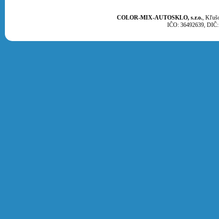
COLOR-MIX-AUTOSKLO, s.r.o.
, Kľuš
IČO: 36492639, DIČ