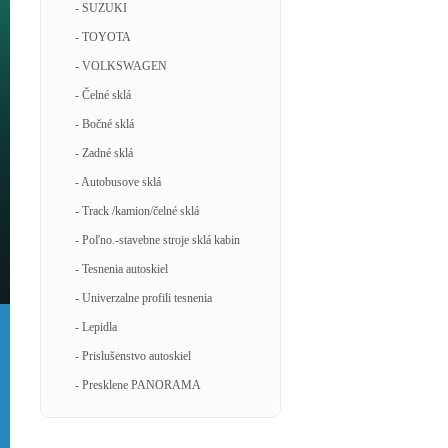
- SUZUKI
- TOYOTA
- VOLKSWAGEN
- Čelné sklá
- Bočné sklá
- Zadné sklá
- Autobusove sklá
- Track /kamion/čelné sklá
- Poľno.-stavebne stroje sklá kabin
- Tesnenia autoskiel
- Univerzalne profili tesnenia
- Lepidla
- Prislušenstvo autoskiel
- Presklene PANORAMA