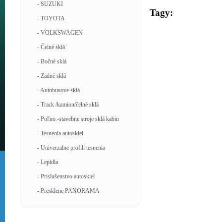
- SUZUKI
Tagy:
- TOYOTA
- VOLKSWAGEN
- Čelné sklá
- Bočné sklá
- Zadné sklá
- Autobusove sklá
- Track /kamion/čelné sklá
- Poľno.-stavebne stroje sklá kabin
- Tesnenia autoskiel
- Univerzalne profili tesnenia
- Lepidla
- Prislušenstvo autoskiel
- Presklene PANORAMA