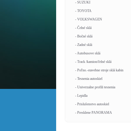
- SUZUKI
- TOYOTA
- VOLKSWAGEN
- Čelné sklá
- Bočné sklá
- Zadné sklá
- Autobusove sklá
- Track /kamion/čelné sklá
- Poľno.-stavebne stroje sklá kabin
- Tesnenia autoskiel
- Univerzalne profili tesnenia
- Lepidla
- Prislušenstvo autoskiel
- Presklene PANORAMA