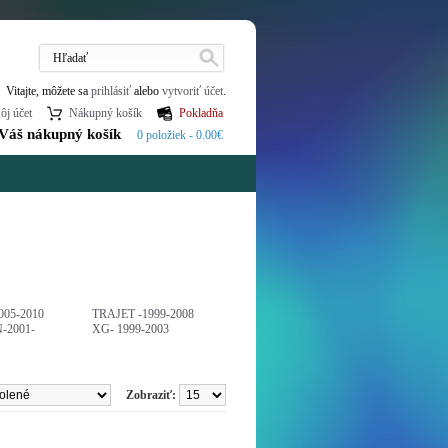
Vitajte, môžete sa
prihlásiť
alebo
vytvoriť účet
.
ôj účet
Nákupný košík
Pokladňa
Váš nákupný košík
0 položiek - 0.00€
005-2010
TRAJET -1999-2008
-2001-
XG- 1999-2003
Zobraziť: