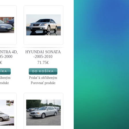
NTRA 4D,
HYUNDAI SONATA
5-2000
-2005-2010
€
71.75€
ľúbeným
Pridať k obľúbeným
rodukt
Porovnať produkt